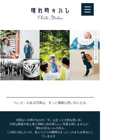
気軽に立ちよる街の写真館を目指して。
​「らしさ」のある写真は、きっと素敵な思い出になる。
​何気ない日常のなかの「今」はきっと大切な思い出。
大切な家族や友人達と気軽に自分達らしい写真を残しませんか。
「晴れの日もハレの日も」
​この街に住む人々の、色とりどりの瞬間がきっとこのまちを幸せにし
ていきます。