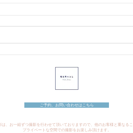
臨時休業のお知らせ。
臨時
6月30日は誠に勝手ながら臨時休
9月
業とさせて頂きます。 また翌日7
業と
月1日は定休日となります。 お問
わせ
い合わせ等のご返信は7月2日以
対応
降にご対応させて頂きます。 お
は大
客様には大変ご不便をお掛け致し
が、
ますが、何卒ご了承くださいます
宜し
よう 宜しくお願い致します。
ご予約、お問い合わせはこちら
撮影は、お一組ずつ撮影を行わせて頂いておりますので、他のお客様と重なる
​プライベートな空間での撮影をお楽しみ頂けます。