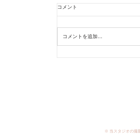
臨時休業のお知らせ
コメント
7月28日は誠に勝手ながら臨時休
業とさせて頂きます。 また翌日7
月29日は定休日となります。 お
コメントを追加…
問い合わせ等のご返信は7月30日
以降にご対応させて頂きます。
お客様には大変ご不便をお掛け致
しますが、何卒ご了承くださいま
すよう 宜しくお願い致します。
※ 当スタジオの